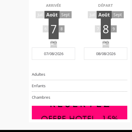
ARRIVÉE
DÉPART
Août
Août
Juil
Sept
Juil
Sept
7
8
6
8
7
9
Adultes
Enfants
Chambres