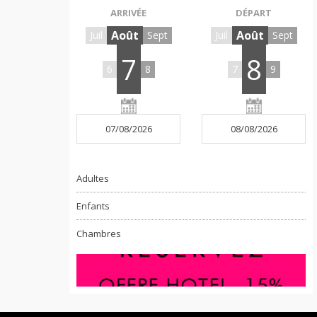
ARRIVÉE
DÉPART
Août
Août
Juil
Sept
Juil
Sept
7
8
6
8
7
9
Adultes
Enfants
Chambres